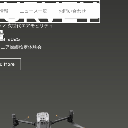
SURVEY
よる災害時活動支援に関する協定」を
情報
ニュース一覧
お問い合わせ
one / 次世代エアモビリティ
量
CT 2025
ュニア操縦検定体験会
d More