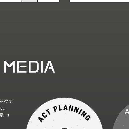
 MEDIA
ックで
す。
示 →