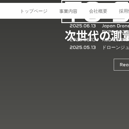
TO 
土浦市と「無人航空機に
事業内容
トップページ
会社概要
採用
締結しました
2025.06.13
Japan Dr
次世代の測
EXPO 2025
2025.06.13
KSD CONNE
2025.05.13
ドローンジ
Rea