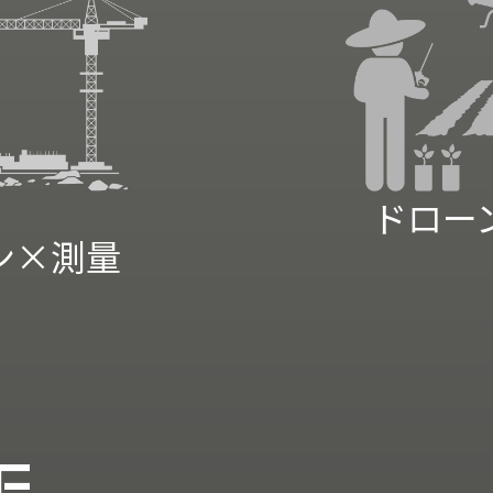
ドロー
ン×測量
E